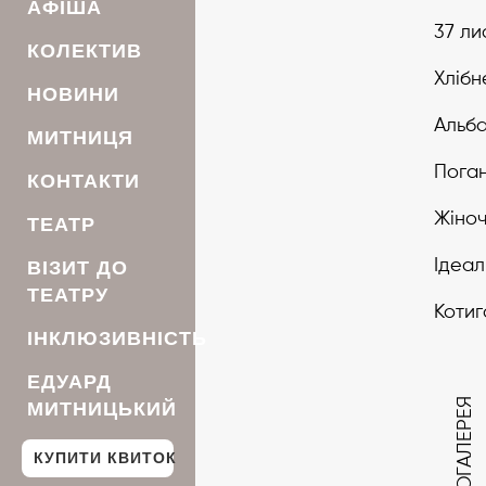
АФІША
37 ли
КОЛЕКТИВ
Хлібн
НОВИНИ
Альб
МИТНИЦЯ
Поган
КОНТАКТИ
Жіноч
ТЕАТР
Ідеал
ВІЗИТ ДО
ТЕАТРУ
Коти
ІНКЛЮЗИВНІСТЬ
ЕДУАРД
ФОТОГАЛЕРЕЯ
МИТНИЦЬКИЙ
КУПИТИ КВИТОК