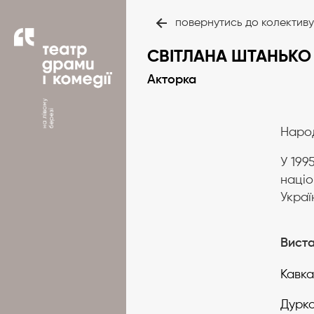
повернутись до колективу
СВІТЛАНА ШТАНЬКО
Акторка
Народ
У 199
націо
Украї
Вист
Кавка
Дурк