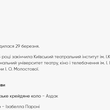
илася 29 березня.
5 році закінчила Київський театральний інститут ім. І
нальний університет театру, кіно і телебачення ім. І
ни І. О. Молостової.
ави
зьке крейдяне коло
− Аздак
о
− Ізабелла Пароні