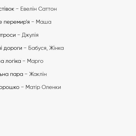
стівок
− Евелін Саттон
е перемир'я
− Маша
атроси
− Джулія
і дороги
− Бабуся, Жінка
а логіка
− Марго
ьна пара
− Жаклін
горошко
− Матір Оленки