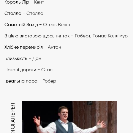
Король Лір
− Кент
Отелло
− Отелло
Самотній Захід
− Отець Велш
З цією виставою щось не так
− Роберт, Томас Коллімур
Хлібне перемир'я
− Антон
Близькість
− Дан
Погані дороги
− Стас
Ідеальна пара
− Робер
ФОТОГАЛЕРЕЯ