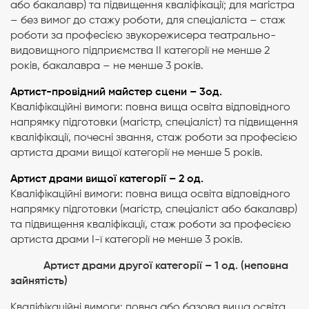
або бакалавр) та підвищення кваліфікації; для магістра
– без вимог до стажу роботи, для спеціаліста – стаж
роботи за професією звукорежисера театрально-
видовищного підприємства II категорії не менше 2
років, бакалавра – не менше 3 років.
Артист-провідний майстер сцени – 3од.
Кваліфікаційні вимоги: повна вища освіта відповідного
напрямку підготовки (магістр, спеціаліст) та підвищення
кваліфікації, почесні звання, стаж роботи за професією
артиста драми вищої категорії не менше 5 років.
Артист драми вищої категорії –
2
од.
Кваліфікаційні вимоги: повна вища освіта відповідного
напрямку підготовки (магістр, спеціаліст або бакалавр)
та підвищення кваліфікації, стаж роботи за професією
артиста драми І-ї категорії не менше 3 років.
Артист драми другої категорії – 1 од. (
неповна
зайнятість)
Кваліфікаційні вимоги: повна або базова вища освіта