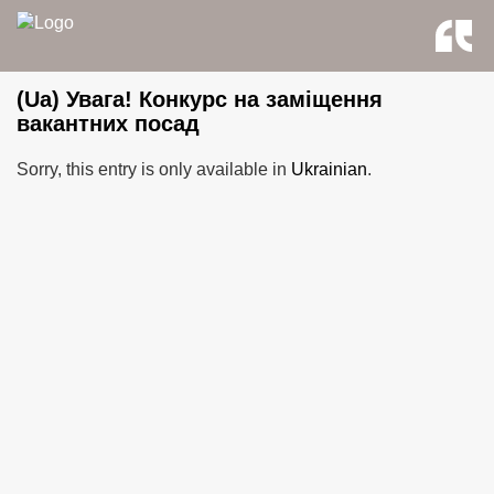
back to news
(Ua) Увага! Конкурс на заміщення
вакантних посад
Sorry, this entry is only available in
Ukrainian
.