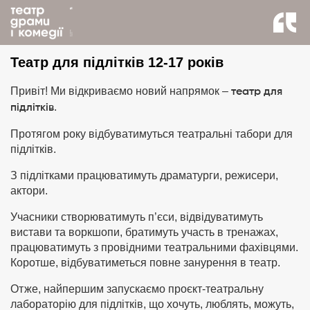
назад до новин
Театр для підлітків 12-17 років
Привіт! Ми відкриваємо новий напрямок –
театр для
.
підлітків
Протягом року відбуватимуться театральні табори для
підлітків.
З підлітками працюватимуть драматурги, режисери,
актори.
Учасники створюватимуть п’єси, відвідуватимуть
вистави та воркшопи, братимуть участь в тренажах,
працюватимуть з провідними театральними фахівцями.
Коротше, відбуватиметься повне занурення в театр.
Отже, найпершим запускаємо проєкт-театральну
лабораторію для підлітків, що хочуть, люблять, можуть,