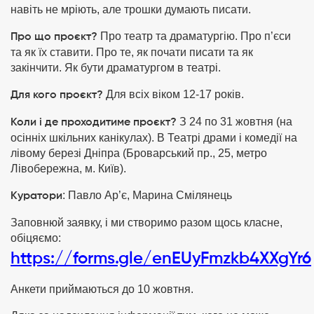
навіть не мріють, але трошки думають писати.
Про театр та драматургію. Про п’єси
Про що проєкт?
та як їх ставити. Про те, як почати писати та як
закінчити. Як бути драматургом в театрі.
Для всіх віком 12-17 років.
Для кого проєкт?
З 24 по 31 жовтня (на
Коли і де проходитиме проєкт?
осінніх шкільних канікулах). В Театрі драми і комедії на
лівому березі Дніпра (Броварський пр., 25, метро
Лівобережна, м. Київ).
: Павло Ар’є, Марина Смілянець
Куратори
Заповнюй заявку, і ми створимо разом щось класне,
обіцяємо:
https://forms.gle/enEUyFmzkb4XXgYr6
Анкети приймаються до 10 жовтня.