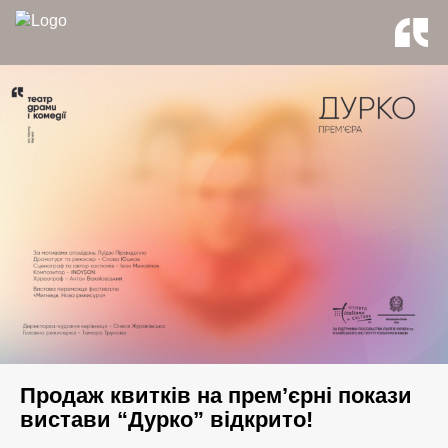
Продаж квитків на прем’єрні покази
вистави “Дурко” відкрито!