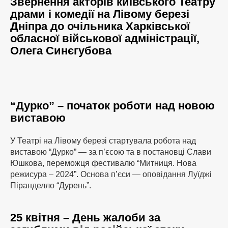
Звернення акторів київського Театру
драми і комедії на Лівому березі
Дніпра до очільника Харківської
обласної військової адміністрації,
Олега Синєгубова
“Дурко” – початок роботи над новою
виставою
У Театрі на Лівому березі стартувала робота над
виставою “Дурко” — за п’єсою та в постановці Слави
Юшкова, переможця фестивалю “Митниця. Нова
режисура – 2024”. Основа п’єси — оповідання Луїджі
Піранделло “Дурень”.
25 квітня – День жалоби за