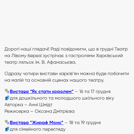
Дорогі наші глядачі! Раді повідомити, що в грудні Театр
на Лівому березі зустрічає з гастролями Харківський
театр ляльок ім. В. Афанасьєва.
Одразу чотири вистави харків’ян можна буде побачити
на малій та основній сценах нашого театру.
Вистава “Як стати королем”
– 16 та 17 грудня
для дошкільного та молодшого шкільного віку
Авторка – Анні Шмідт
Режисерка – Оксана Дмітрієва
Вистава “Жираф Монс”
– 18 та 19 грудня
для сімейного перегляду