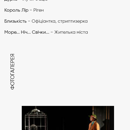
Король Лір
− Ріген
Близькість
− Офіціантка, стриптизерка
Море... Ніч... Свічки...
− Жителька міста
ФОТОГАЛЕРЕЯ