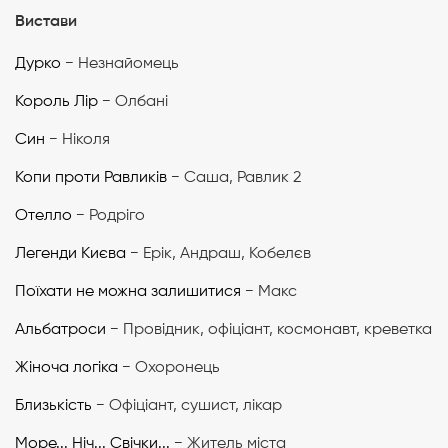
Вистави
Дурко
− Незнайомець
Король Лір
− Олбані
Син
− Ніколя
Копи проти Равликів
− Саша, Равлик 2
Отелло
− Родріго
Легенди Києва
− Ерік, Андраш, Кобелєв
Поїхати не можна залишитися
− Макс
Альбатроси
− Провідник, офіціант, космонавт, креветка
Жіноча логіка
− Охоронець
Близькість
− Офіціант, сушист, лікар
Море... Ніч... Свічки...
− Житель міста