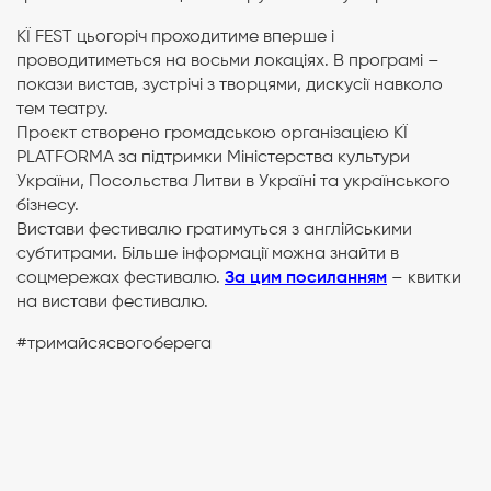
KЇ FEST цьогоріч проходитиме вперше і
проводитиметься на восьми локаціях. В програмі –
покази вистав, зустрічі з творцями, дискусії навколо
тем театру.
Проєкт створено громадською організацією КЇ
PLATFORMA за підтримки Міністерства культури
України, Посольства Литви в Україні та українського
бізнесу.
Вистави фестивалю гратимуться з англійськими
субтитрами. Більше інформації можна знайти в
соцмережах фестивалю.
За цим посиланням
– квитки
на вистави фестивалю.
#тримайсясвогоберега