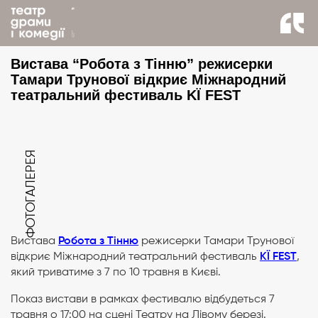
назад до новин
Вистава “Робота з Тінню” режисерки
Тамари Трунової відкриє Міжнародний
театральний фестиваль KЇ FEST
ФОТОГАЛЕРЕЯ
Вистава
Робота з Тінню
режисерки Тамари Трунової
відкриє Міжнародний театральний фестиваль
KЇ FEST
,
який триватиме з 7 по 10 травня в Києві.
Показ вистави в рамках фестивалю відбудеться 7
травня о 17:00 на сцені Театру на Лівому березі.