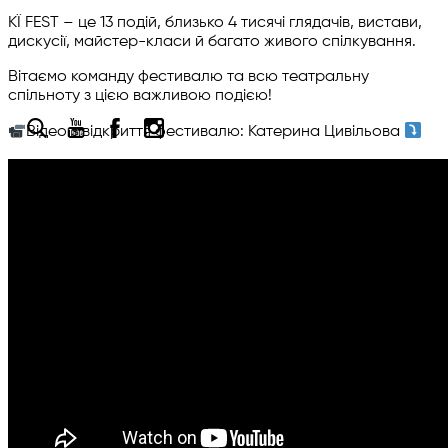
KЇ FEST – це 13 подій, близько 4 тисячі глядачів, вистави,
дискусії, майстер-класи й багато живого спілкування.
Ua
Вітаємо команду фестивалю та всю театральну
En
спільноту з цією важливою подією!
Відео з відкриття фестивалю: Катерина Цивільова