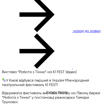
Афіша
Колектив
назад до новин
Новини
Митниця
Контакти
Театр
ВІЗИТ ДО ТЕАТРУ
Вистава “Робота з Тінню” на KЇ FEST (відео)
Інклюзивність
У Києві відбувся перший в Україні Міжнародний
Едуард Митницький
театральний фестиваль KЇ FEST!
Купити квиток
Відкривала фестиваль вистава Театру на Лівому березі
“Робота з Тінню” у постановці режисерки Тамари
Репертуар
Трунової.