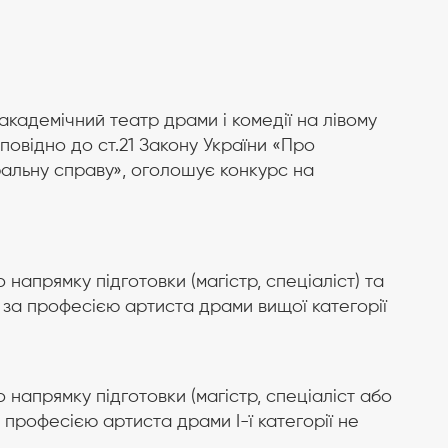
кадемічний театр драми і комедії на лівому
дповідно до ст.21 Закону України «Про
тральну справу», оголошує конкурс на
 напрямку підготовки (магістр, спеціаліст) та
и за професією артиста драми вищої категорії
о напрямку підготовки (магістр, спеціаліст або
 професією артиста драми І-ї категорії не