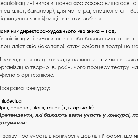
Кваліфікаційні вимоги: повна або базова вища освіта 
спеціаліст, бакалавр); для магістра, спеціаліста – б
підвищення кваліфікації та стаж роботи.
Помічник директора-художнього керівника –
1 од.
Кваліфікаційні вимоги: повна або базова вища освіта 
спеціаліст або бакалавр), стаж роботи в театрі не ме
Претенденти на цю посаду повинні знати чинне закон
організацію творчо-виробничого процесу театру, ма
офісною оргтехнікою.
Програма конкурсу:
півбесіда
ірш, монолог, пісня, танок ( для артистів).
Претенденти, які бажають взяти участь у конкурсі, п
документи:
– заяву про участь в конкурсі у довільній формі, що