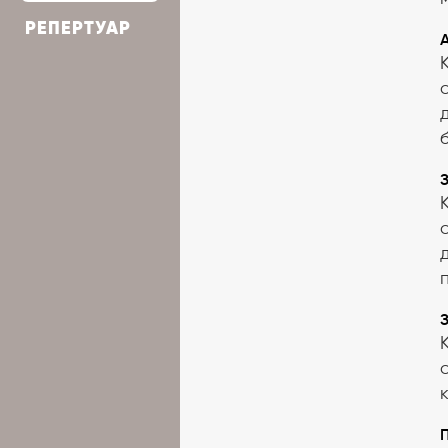
РЕПЕРТУАР
А
З
З