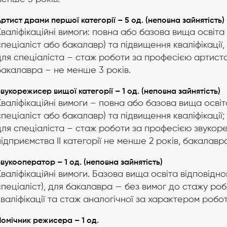
ртист драми першої категорії – 5 од. (неповна зайнятість)
Кваліфікаційні вимоги: повна або базова вища освіта 
спеціаліст або бакалавр) та підвищення кваліфікації,
для спеціаліста – стаж роботи за професією артиста 
бакалавра – не менше 3 років.
вукорежисер вищої категорії – 1 од. (неповна зайнятість)
Кваліфікаційні вимоги – повна або базова вища освіта
спеціаліст або бакалавр) та підвищення кваліфікації;
для спеціаліста – стаж роботи за професією звуко
підприємства II категорії не менше 2 років, бакалавр
вукооператор – 1 од. (неповна зайнятість)
Кваліфікаційні вимоги. Базова вища освіта відповідн
спеціаліст), для бакалавра — без вимог до стажу ро
кваліфікації та стаж аналогічної за характером робо
Помічник режисера – 1 од.