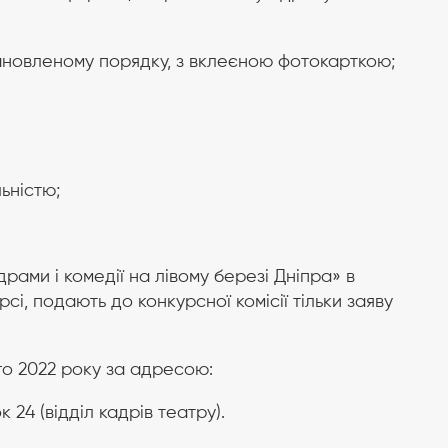
тановленому порядку, з вклеєною фотокарткою;
ьністю;
драми і комедії на лівому березі Дніпра» в
сі, подають до конкурсної комісії тільки заяву
го 2022 року за адресою:
 24 (відділ кадрів театру).