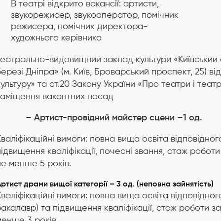
В театрі відкрито вакансії: артисти,
звукорежисер, звукооператор, помічник
режисера, помічник директора-
художнього керівника
Театрально-видовищний заклад культури «Київський а
березі Дніпра» (м. Київ, Броварський проспект, 25) ві
культуру» та ст.20 Закону України «Про театри і теа
заміщення вакантних посад
– Артист-провідний майстер сцени –1 од.
Кваліфікаційні вимоги: повна вища освіта відповідного
підвищення кваліфікації, почесні звання, стаж робот
не менше 5 років.
Артист драми вищої категорії –
3
од. (неповна зайнятість)
Кваліфікаційні вимоги: повна вища освіта відповідног
бакалавр) та підвищення кваліфікації, стаж роботи за
менше 3 років.