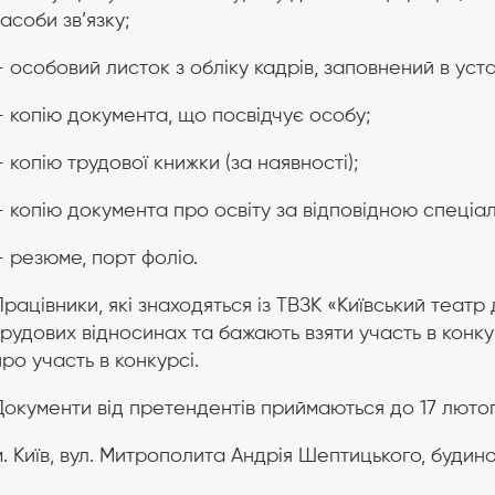
засоби зв’язку;
– особовий листок з обліку кадрів, заповнений в ус
– копію документа, що посвідчує особу;
– копію трудової книжки (за наявності);
– копію документа про освіту за відповідною спеціал
– резюме, порт фоліо.
Працівники, які знаходяться із ТВЗК «Київський театр 
трудових відносинах та бажають взяти участь в конкур
про участь в конкурсі.
Документи від претендентів приймаються до 17 люто
м. Київ, вул. Митрополита Андрія Шептицького, будинок