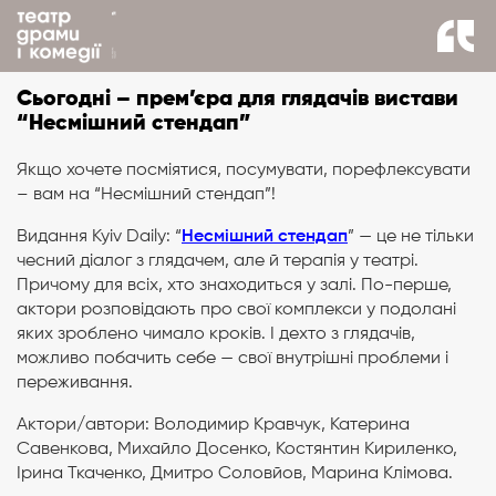
назад до новин
Сьогодні – прем’єра для глядачів вистави
“Несмішний стендап”
Якщо хочете посміятися, посумувати, порефлексувати
– вам на “Несмішний стендап”!
Видання Kyiv Daily: “
Несмішний стендап
” — це не тільки
чесний діалог з глядачем, але й терапія у театрі.
Причому для всіх, хто знаходиться у залі. По-перше,
актори розповідають про свої комплекси у подолані
яких зроблено чимало кроків. І дехто з глядачів,
можливо побачить себе — свої внутрішні проблеми і
переживання.
Актори/автори: Володимир Кравчук, Катерина
Савенкова, Михайло Досенко, Костянтин Кириленко,
Ірина Ткаченко, Дмитро Соловйов, Марина Клімова.