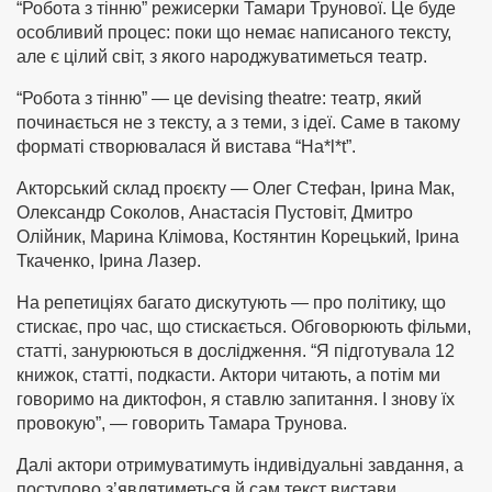
“Робота з тінню” режисерки Тамари Трунової. Це буде
особливий процес: поки що немає написаного тексту,
але є цілий світ, з якого народжуватиметься театр.
“Робота з тінню” — це devising theatre: театр, який
починається не з тексту, а з теми, з ідеї. Саме в такому
форматі створювалася й вистава “Ha*l*t”.
Акторський склад проєкту — Олег Стефан, Ірина Мак,
Олександр Соколов, Анастасія Пустовіт, Дмитро
Олійник, Марина Клімова, Костянтин Корецький, Ірина
Ткаченко, Ірина Лазер.
На репетиціях багато дискутують — про політику, що
стискає, про час, що стискається. Обговорюють фільми,
статті, занурюються в дослідження. “Я підготувала 12
книжок, статті, подкасти. Актори читають, а потім ми
говоримо на диктофон, я ставлю запитання. І знову їх
провокую”, — говорить Тамара Трунова.
Далі актори отримуватимуть індивідуальні завдання, а
поступово з’являтиметься й сам текст вистави.