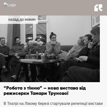
назад до новин
“Робота з тінню” – нова вистава від
режисерки Тамари Трунової
В Театрі на Лівому березі стартували репетиції вистави