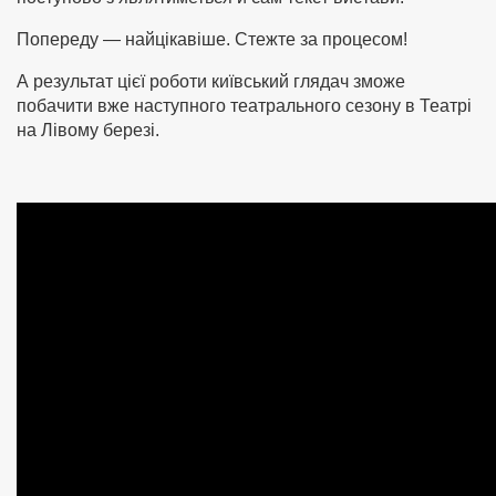
Попереду — найцікавіше. Стежте за процесом!
А результат цієї роботи київський глядач зможе
побачити вже наступного театрального сезону в Театрі
на Лівому березі.