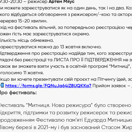
19:30-20:30 – режисер
Артем Мяус
и можете зареєструватися як на один день, так і на два. К
якого відбудеться обговорення з режисером/-кою та актора
перерва 15-20 хвилин.
хід на фестиваль вільний, за попередньою реєстрацією чер
Кожен гість має зареєструватися окремо.
ількість місць обмежена.
Зареєструватися можна до 13 жовтня включно.
ідтвердження про реєстрацію надійде тим, кого зареєструв
Глядачі без реєстрації та ЛИСТА ПРО ЇЇ ПІДТВЕРДЖЕННЯ не 
акож ви зможете взяти участь в освітній програмі “Митниці”,
голосимо 11 жовтня.
кщо ви хочете презентувати свій проєкт на Пітчингу ідей, 
https://forms.gle/FQNuJq64iZ8UQKKq7
Прийом заявок – 
Про фестиваль:
Фестиваль “Митниця. Нова режисура” було створено 
відкриття, підтримки та розвитку режисерок та режис
продовженням Фестивалю пам’яті Едуарда Митницьког
Лівому березі в 2021-му і був заснований Стасом Ж