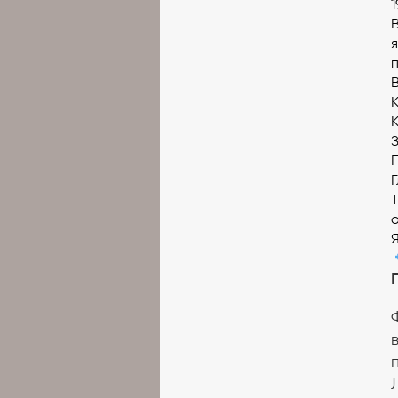
В
В
К
П
Т
о
Я