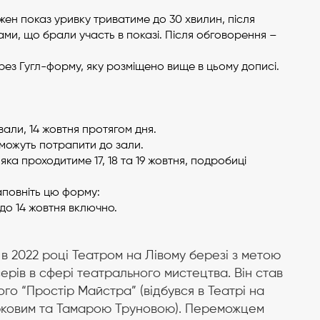
ожен показ уривку триватиме до 30 хвилин, після
ми, що брали участь в показі. Після обговорення –
ез Гугл-форму, яку розміщено вище в цьому дописі.
али, 14 жовтня протягом дня.
зможуть потрапити до зали.
 яка проходитиме 17, 18 та 19 жовтня, подробиці
заповніть цю форму:
до 14 жовтня включно.
в 2022 році Театром на Лівому березі з метою
ерів в сфері театрального мистецтва. Він став
о “Простір Майстра” (відбувся в Театрі на
ирковим та Тамарою Труновою). Переможцем