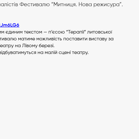
фіналістів Фестивалю “Митниця. Нова режисура”.
Z2Jm6LG6
 єдиним текстом — п’єсою “Терапії” литовської
тивалю матиме можливість поставити виставу за
еатру на Лівому березі.
ідбуватимуться на малій сцені театру.