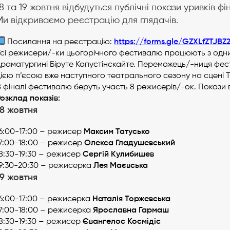
18 та 19 жовтня відбудуться публічні покази уривків 
Ми відкриваємо реєстрацію для глядачів.
Посилання на реєстрацію:
https://forms.gle/GZXLfZTJB
Усі режисери/-ки цьогорічного фестивалю працюють з одним
драматургині Біруте Капустінскайте. Переможець/-ниця фес
ією п’єсою вже наступного театрального сезону на сцені Т
 фіналі фестивалю беруть участь 8 режисерів/-ок. Покази в
Розклад показів:
18 жовтня
16:00-17:00 – режисер
Максим Татусько
17:00-18:00 – режисер
Олекса Гладушевський
18:30-19:30 – режисер
Сергій Кулибишев
19:30-20:30 – режисерка
Лея Маєвська
19 жовтня
16:00-17:00 – режисерка
Наталія Торжевська
17:00-18:00 – режисерка
Ярославна Гармаш
18:30-19:30 – режисер
Євангелос Космідіс