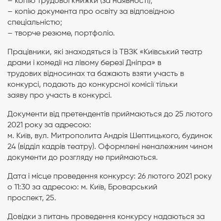
– копію трудової книжки (за наявності);
– копію документа про освіту за відповідною
спеціальністю;
– творче резюме, портфоліо.
Працівники, які знаходяться із ТВЗК «Київський театр
драми і комедії на лівому березі Дніпра» в
трудових відносинах та бажають взяти участь в
конкурсі, подають до конкурсної комісії тільки
заяву про участь в конкурсі.
Документи від претендентів приймаються до 25 лютого
2021 року за адресою:
м. Київ, вул. Митрополита Андрія Шептицького, будинок
24 (відділ кадрів театру). Оформлені неналежним чином
документи до розгляду не приймаються.
Дата і місце проведення конкурсу: 26 лютого 2021 року
о 11:30 за адресою: м. Київ, Броварський
проспект, 25.
Довідки з питань проведення конкурсу надаються за