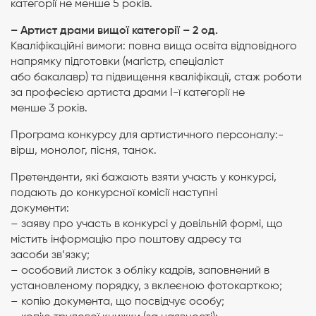
категорії не менше 5 років.
– Артист драми вищої категорії – 2 од.
Кваліфікаційні вимоги: повна вища освіта відповідного
напрямку підготовки (магістр, спеціаліст
або бакалавр) та підвищення кваліфікації, стаж роботи
за професією артиста драми І-ї категорії не
менше 3 років.
Програма конкурсу для артистичного персоналу:-
вірш, монолог, пісня, танок.
Претенденти, які бажають взяти участь у конкурсі,
подають до конкурсної комісії наступні
документи:
– заяву про участь в конкурсі у довільній формі, що
містить інформацію про поштову адресу та
засоби зв’язку;
– особовий листок з обліку кадрів, заповнений в
установленому порядку, з вклеєною фотокарткою;
– копію документа, що посвідчує особу;