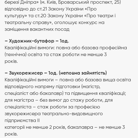
березі Дніпра» (м. Київ, Броварський проспект, 25)
відповідно до ст.21 Закону України «Про
культуру» та ст.20 Закону України «Про театри і
театральну справу», оголошує конкурс на
заміщення вакантних посад
– Художник-бутафор – 1од.
Кваліфікаційні вимоги: повна або базова професійна
(технічна) освіта та стаж роботи не менше 3
років.
– Звукорежисер – 1од. (неповна зайнятість)
Кваліфікаційні вимоги – повна або базова вища освіта
відповідного напряму підготовки (магістр,
спеціаліст або бакалавр) та підвищення кваліфікації;
для магістра – без вимог до стажу роботи, для
спеціаліста – стаж роботи за професією
звукорежисера театрально-видовищного
підприємства II
категорії не менше 2 років, бакалавра – не менше 3
років.