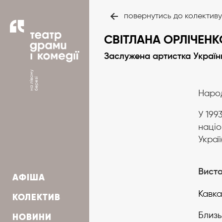
повернутись до колективу
СВІТЛАНА ОРЛІЧЕНК
Заслужена артистка Україн
Народ
У 199
націо
Україн
Вист
АФІША
Кавка
КОЛЕКТИВ
Близь
НОВИНИ