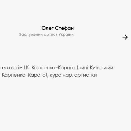
Олег Стефан
Заслужений артист України
тецтва ім.І.К. Карпенка-Карого (нині Київський
К. Карпенка-Карого), курс нар. артистки