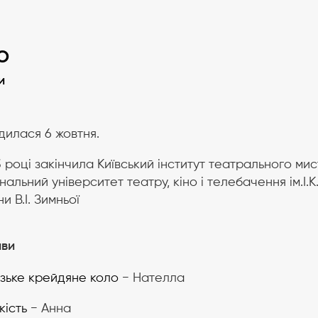
О
и
илася 6 жовтня.
3 році закінчила Київський інститут театрального мис
нальний університет театру, кіно і телебачення ім.І.
и В.І. Зимньої
ави
зьке крейдяне коло
− Нателла
кість
− Анна