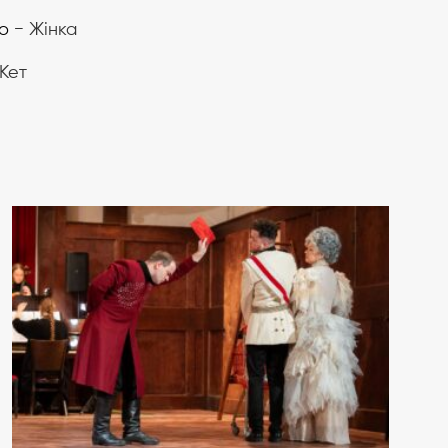
о
− Жінка
Кет