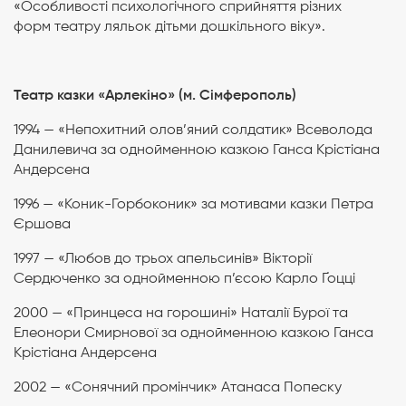
«Особливості психологічного сприйняття різних
форм театру ляльок дітьми дошкільного віку».
Театр казки «Арлекіно» (м. Сімферополь)
1994 — «Непохитний олов’яний солдатик» Всеволода
Данилевича за однойменною казкою Ганса Крістіана
Андерсена
1996 — «Коник-Горбоконик» за мотивами казки Петра
Єршова
1997 — «Любов до трьох апельсинів» Вікторії
Сердюченко за однойменною п’єсою Карло Ґоцці
2000 — «Принцеса на горошині» Наталії Бурої та
Елеонори Смирнової за однойменною казкою Ганса
Крістіана Андерсена
2002 — «Сонячний промінчик» Атанаса Попеску