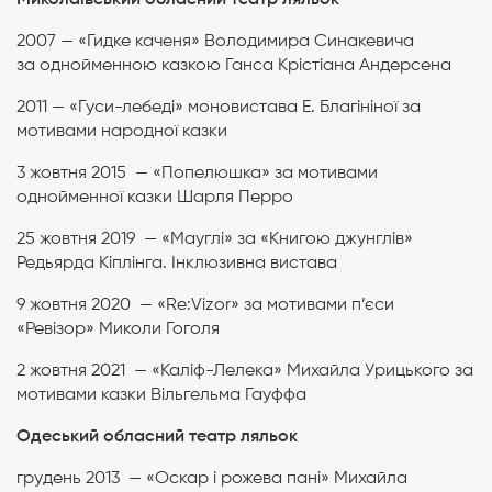
Миколаївський обласний театр ляльок
2007 — «Гидке каченя» Володимира Синакевича
за однойменною казкою Ганса Крістіана Андерсена
2011 — «Гуси-лебеді» моновистава Е. Благініної за
мотивами народної казки
3 жовтня 2015 — «Попелюшка» за мотивами
однойменної казки Шарля Перро
25 жовтня 2019 — «Мауглі» за «Книгою джунглів»
Редьярда Кіплінга. Інклюзивна вистава
9 жовтня 2020 — «Re:Vizor» за мотивами п’єси
«Ревізор» Миколи Гоголя
2 жовтня 2021 — «Каліф-Лелека» Михайла Урицького за
мотивами казки Вільгельма Гауффа
Одеський обласний театр ляльок
грудень 2013 — «Оскар і рожева пані» Михайла