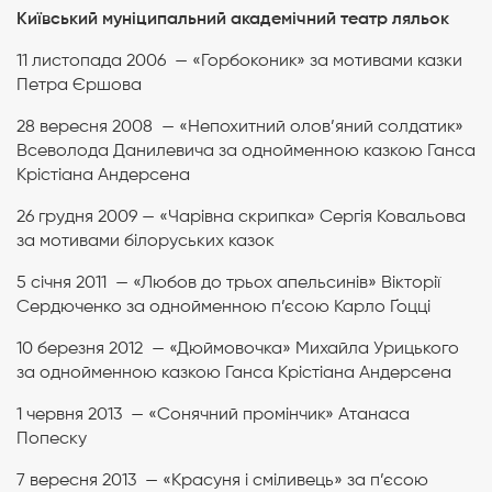
Київський муніципальний академічний театр ляльок
11 листопада 2006 — «Горбоконик» за мотивами казки
Петра Єршова
28 вересня 2008 — «Непохитний олов’яний солдатик»
Всеволода Данилевича за однойменною казкою Ганса
Крістіана Андерсена
26 грудня 2009 — «Чарівна скрипка» Сергія Ковальова
за мотивами білоруських казок
5 січня 2011 — «Любов до трьох апельсинів» Вікторії
Сердюченко за однойменною п’єсою Карло Ґоцці
10 березня 2012 — «Дюймовочка» Михайла Урицького
за однойменною казкою Ганса Крістіана Андерсена
1 червня 2013 — «Сонячний промінчик» Атанаса
Попеску
7 вересня 2013 — «Красуня і сміливець» за п’єсою