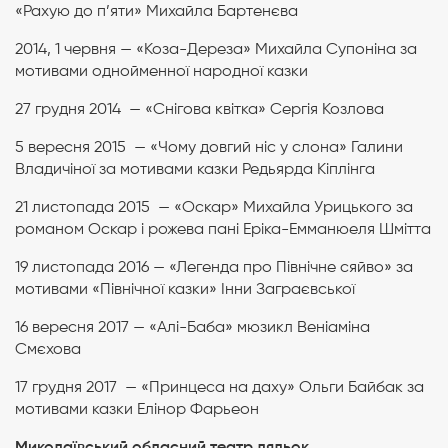
«Рахую до п’яти» Михайла Бартенєва
2014, 1 червня — «Коза-Дереза» Михайла Супоніна за
мотивами однойменної народної казки
27 грудня 2014 — «Снігова квітка» Сергія Козлова
5 вересня 2015 — «Чому довгий ніс у слона» Галини
Владичіної за мотивами казки Редьярда Кіплінга
21 листопада 2015 — «Оскар» Михайла Урицького за
романом Оскар і рожева пані Еріка-Емманюеля Шмітта
19 листопада 2016 — «Легенда про Північне сяйво» за
мотивами «Північної казки» Інни Заграєвської
16 вересня 2017 — «Алі-Баба» мюзикл Веніаміна
Смєхова
17 грудня 2017 — «Принцеса на даху» Ольги Байбак за
мотивами казки Елінор Фарьеон