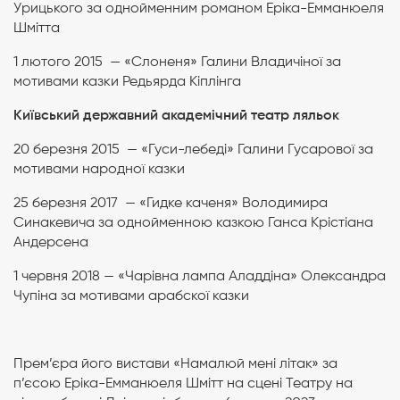
Урицького за однойменним романом Еріка-Емманюеля
Шмітта
1 лютого 2015 — «Слоненя» Галини Владичіної за
мотивами казки Редьярда Кіплінга
Київський державний академічний театр ляльок
20 березня 2015 — «Гуси-лебеді» Галини Гусарової за
мотивами народної казки
25 березня 2017 — «Гидке каченя» Володимира
Синакевича за однойменною казкою Ганса Крістіана
Андерсена
1 червня 2018 — «Чарівна лампа Аладдіна» Олександра
Чупіна за мотивами арабскої казки
Прем’єра його вистави «Намалюй мені літак» за
п’єсою Еріка-Емманюеля Шмітт на сцені Театру на