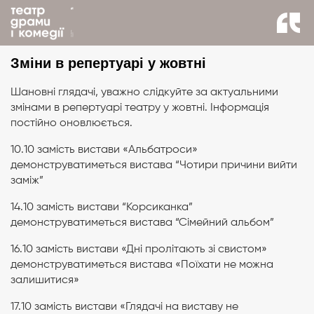
назад до новин
Зміни в репертуарі у жовтні
Шановні глядачі, уважно слідкуйте за актуальними
змінами в репертуарі театру у жовтні. Інформація
постійно оновлюється.
10.10 замість вистави «Альбатроси»
демонструватиметься вистава “Чотири причини вийти
заміж”
14.10 замість вистави “Корсиканка”
демонструватиметься вистава “Сімейний альбом”
16.10 замість вистави «Дні пролітають зі свистом»
демонструватиметься вистава «Поїхати не можна
залишитися»
17.10 замість вистави «Глядачі на виставу не