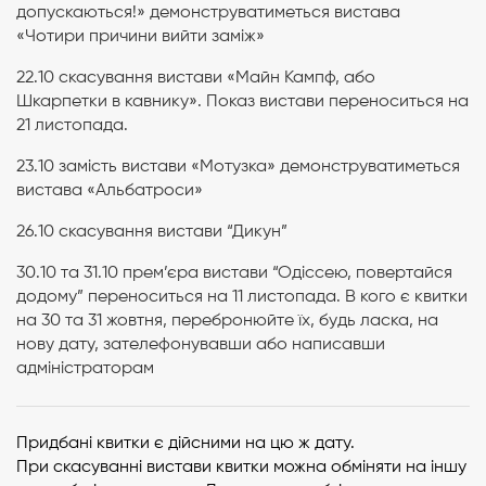
допускаються!» демонструватиметься вистава
«Чотири причини вийти заміж»
22.10 скасування вистави «Майн Кампф, або
Шкарпетки в кавнику». Показ вистави переноситься на
21 листопада.
23.10 замість вистави «Мотузка» демонструватиметься
вистава «Альбатроси»
26.10 скасування вистави “Дикун”
30.10 та 31.10 прем’єра вистави “Одіссею, повертайся
додому” переноситься на 11 листопада. В кого є квитки
на 30 та 31 жовтня, перебронюйте їх, будь ласка, на
нову дату, зателефонувавши або написавши
адміністраторам
Придбані квитки є дійсними на цю ж дату.
При скасуванні вистави квитки можна обміняти на іншу